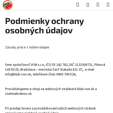
K
Prejsť
Hľadať
Nákup
M
Prihlásenie
na
o
obsah
Späť
Späť
košík
š
Podmienky ochrany
í
Č
osobných údajov
k
o
p
o
Zásady práce s Vašimi údajmi
t
r
Sme spoločnosť
VON s.r.o, IČO 55 242 782, DIČ 2121928721, Píniová
e
14370/25, Bratislava – mestská časť Vrakuňa 821 07
,
e-mail
b
info@klub-von.sk, telefónne číslo 0903 700 526,
u
j
Prevádzkujeme e-shop na webových stránkach klub-von.sk a
e
stafetahrdinov.sk
t
e
Pri predaji tovaru a prevádzkovaní našich webových stránok
n