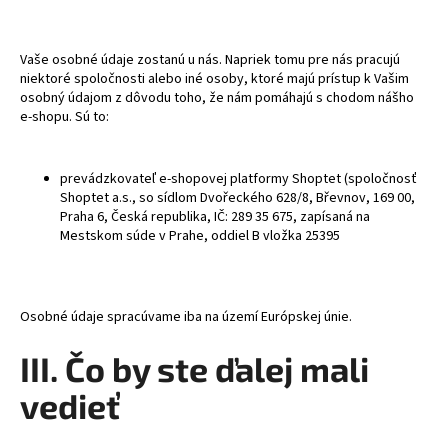
Vaše osobné údaje zostanú u nás. Napriek tomu pre nás pracujú
niektoré spoločnosti alebo iné osoby, ktoré majú prístup k Vašim
osobný údajom z dôvodu toho, že nám pomáhajú s chodom nášho
e-shopu. Sú to:
prevádzkovateľ e-shopovej platformy Shoptet (spoločnosť
Shoptet a.s., so sídlom Dvořeckého 628/8, Břevnov, 169 00,
Praha 6, Česká republika, IČ: 289 35 675, zapísaná na
Mestskom súde v Prahe, oddiel B vložka
25395
Osobné údaje spracúvame iba na území Európskej únie.
III. Čo by ste ďalej mali
vedieť