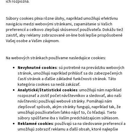
ich rozpozná.
Súbory cookies plnia rôzne úlohy, napríklad umožňujú efektívnu
navigáciu medzi webovými stránkami, zapamätanie si Vašich
preferencií a celkovo zlepšujú skúsenosť používateľa. Dokážu tiež
zaistiť, aby reklamy zobrazované on-line boli lepšie prispôsobené
Vašej osobe a Vašim záujmom.
Na webových stránkach používame nasledujúce cookies:
Nevyhnutné cookies
: sú potrebné na prevádzku webových
stránok, umožňujú napríklad prihlásiť sa do zabezpečených
častí stránok a ďalšie základné funkčnosti stránok. Táto
kategória cookies sa nedá zakázať.
Analytické/štatistické cookies
: umožňujú nám napríklad
rozpoznať a zistiť počet návštevníkov a sledovať, ako naši
návštevníci používajú webové stránky. Pomáhajú nám
zlepšovať spôsob, akým stránky fungujú, napríklad tak, že
umožňujú používateľom ľahko nájsť to, čo hľadajú. Tieto
súbory spúšťame iba s Vaším predchádzajúcim súhlasom.
Reklamné cookies
: používajú sa na sledovanie preferencií a
umožňujú zobraziť reklamu a ďalší obsah, ktoré najlepšie