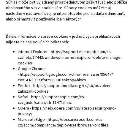
Súhlas môže byť vyjadrený prostredníctvom zaškrtávacieho políčka
obsiahnutého v tzv. cookie lište. Súbory cookies môžete aj
následne v nastavení svojho internetového prehliadača odmietnuť,
alebo si nastaviť používanie iba niektorých.
Ďalšie informácie o správe cookies v jednotlivých prehliadačoch
nájdete na nasledujúcich odkazoch:
Internet Explorer -
https://support.microsoft.com/cs-
cz/help/17442/windows-internet-explorer-delete-manage-
cookies
Google Chrome
-
https://support.google.com/chrome/answer/95647?
co=GENIE.Platform%3DDesktop&hl=cs
Firefox -
https://support.mozilla.org/cs/kb/povoleni-
zakazani-cookies
Safari -
https://support.apple.com/cs-
cz/guide/safari/sfri11471/mac
Opera -
https://help.opera.com/cs/latest/security-and-
privacy/
Microsoft Edge -
https://docs.microsoft.com/cs-
cz/sccm/compliance/deploy-use/browser-profiles