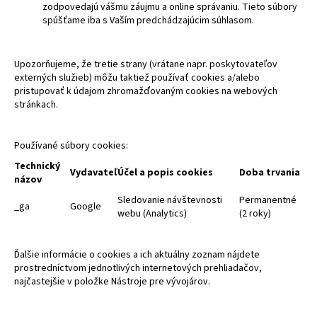
zodpovedajú vášmu záujmu a online správaniu. Tieto súbory
spúšťame iba s Vaším predchádzajúcim súhlasom.
Upozorňujeme, že tretie strany (vrátane napr. poskytovateľov
externých služieb) môžu taktiež používať cookies a/alebo
pristupovať k údajom zhromažďovaným cookies na webových
stránkach.
Používané súbory cookies:
Technický
Vydavateľ
Účel a popis cookies
Doba trvania
názov
Sledovanie návštevnosti
Permanentné
_ga
Google
webu (Analytics)
(2 roky)
Ďalšie informácie o cookies a ich aktuálny zoznam nájdete
prostredníctvom jednotlivých internetových prehliadačov,
najčastejšie v položke Nástroje pre vývojárov.