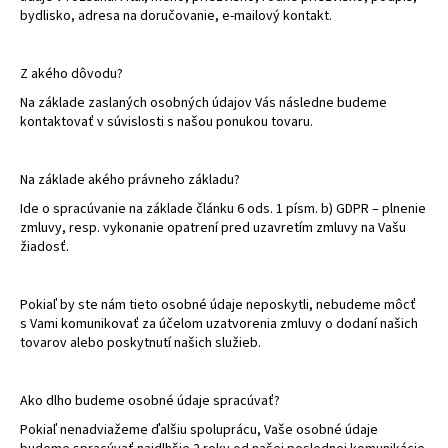
č
bydlisko, adresa na doručovanie, e-mailový kontakt.
a
m
e
Z akého dôvodu?
Na základe zaslaných osobných údajov Vás následne budeme
kontaktovať v súvislosti s našou ponukou tovaru.
Na základe akého právneho základu?
Ide o spracúvanie na základe článku 6 ods. 1 písm. b) GDPR – plnenie
zmluvy, resp. vykonanie opatrení pred uzavretím zmluvy na Vašu
žiadosť.
Pokiaľ by ste nám tieto osobné údaje neposkytli, nebudeme môcť
s Vami komunikovať za účelom uzatvorenia zmluvy o dodaní našich
tovarov alebo poskytnutí našich služieb.
Ako dlho budeme osobné údaje spracúvať?
Pokiaľ nenadviažeme ďalšiu spoluprácu, Vaše osobné údaje