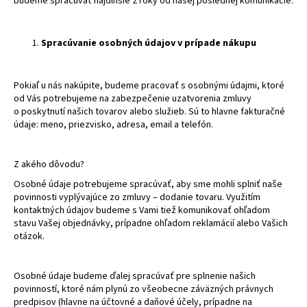
budeme spracúvať najdlhšie 2 roky od našej poslednej komunikácie.
Spracúvanie osobných údajov v prípade nákupu
Pokiaľ u nás nakúpite, budeme pracovať s osobnými údajmi, ktoré
od Vás potrebujeme na zabezpečenie uzatvorenia zmluvy
o poskytnutí našich tovarov alebo služieb. Sú to hlavne fakturačné
údaje: meno, priezvisko, adresa, email a telefón.
Z akého dôvodu?
Osobné údaje potrebujeme spracúvať, aby sme mohli splniť naše
povinnosti vyplývajúce zo zmluvy – dodanie tovaru. Využitím
kontaktných údajov budeme s Vami tiež komunikovať ohľadom
stavu Vašej objednávky, prípadne ohľadom reklamácií alebo Vašich
otázok.
Osobné údaje budeme ďalej spracúvať pre splnenie našich
povinností, ktoré nám plynú zo všeobecne záväzných právnych
predpisov (hlavne na účtovné a daňové účely, prípadne na