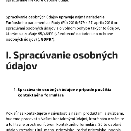
spracúvame niektoré osobné údaje.
á
j
Spracúvanie osobných údajov upravuje najmä nariadenie
s
Európskeho parlamentu a Rady (EÚ) 2016/679 z 27. apríla 2016 pri
spracúvaní osobných údajov a o voľnom pohybe takýchto údajov,
ť
ktorým sa zrušuje 95/46/ES (všeobecné nariadenie o ochrane
?
osobných údajov) („
GDPR
“).
I. Spracúvanie osobných
údajov
HĽADAŤ
Spracúvanie osobných údajov v prípade použitia
O
kontaktného formulára
d
p
o
Pokiaľ nás kontaktujete v súvislosti s našimi produktami a službami,
r
budeme pracovať s Vašimi kontaktnými údajmi, ktoré nám oznámite
a to hlavne prostredníctvom kontaktného formulára. Sú to osobné
ú
údaje v rozsahu:Titul, meno, priezvisko, rodné priezvisko, podpis,