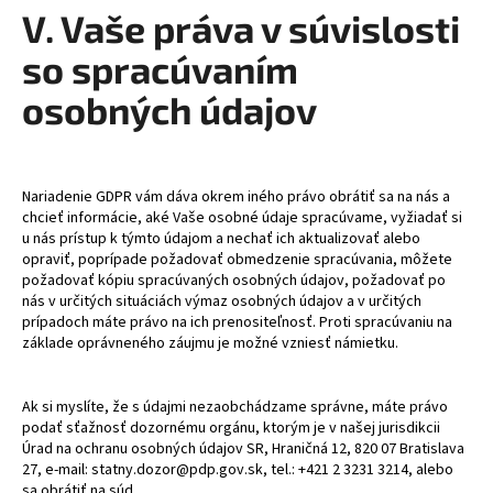
V. Vaše práva v súvislosti
so spracúvaním
osobných údajov
Nariadenie GDPR vám dáva okrem iného právo obrátiť sa na nás a
chcieť informácie, aké Vaše osobné údaje spracúvame, vyžiadať si
u nás prístup k týmto údajom a nechať ich aktualizovať alebo
opraviť, poprípade požadovať obmedzenie spracúvania, môžete
požadovať kópiu spracúvaných osobných údajov, požadovať po
nás v určitých situáciách výmaz osobných údajov a v určitých
prípadoch máte právo na ich prenositeľnosť. Proti spracúvaniu na
základe oprávneného záujmu je možné vzniesť námietku.
Ak si myslíte, že s údajmi nezaobchádzame správne, máte právo
podať sťažnosť dozornému orgánu, ktorým je v našej jurisdikcii
Úrad na ochranu osobných údajov SR, Hraničná 12, 820 07 Bratislava
27, e-mail: statny.dozor@pdp.gov.sk, tel.: +421 2 3231 3214, alebo
sa obrátiť na súd.