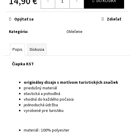
14,90 €
č
DO KOŠÍKA
a
Jednotková
m
cena:
Opýtať sa
Zdieľať
e
Kategória
:
Oblečenie
Popis
Diskusia
Čiapka KST
originálny dizajn s motívom turistických značiek
priedušný materiál
elastická a pohodlná
vhodná do každého počasia
jednoduchá údržba
vyrobené pre turistiku
materiál : 100% polyester