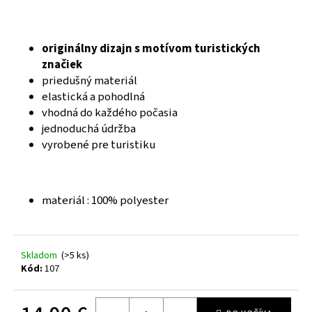
á
j
originálny dizajn s motívom turistických
s
značiek
ť
priedušný materiál
?
elastická a pohodlná
vhodná do každého počasia
jednoduchá údržba
vyrobené pre turistiku
HĽADAŤ
materiál : 100% polyester
O
d
p
Skladom
(>5 ks)
o
Kód:
107
r
ú