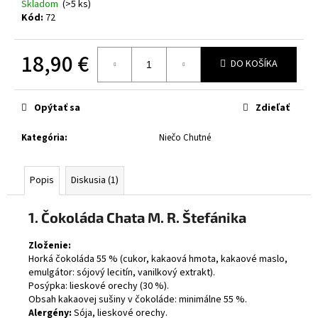
č
Skladom
(>5 ks)
a
Kód:
72
m
e
18,90 €
DO KOŠÍKA
Jednotková
cena:
Opýtať sa
Zdieľať
Kategória
:
Niečo Chutné
Popis
Diskusia (1)
1. Čokoláda Chata M. R. Štefánika
Zloženie:
Horká čokoláda 55 % (cukor, kakaová hmota, kakaové maslo,
emulgátor: sójový lecitín, vanilkový extrakt).
Posýpka: lieskové orechy (30 %).
Obsah kakaovej sušiny v čokoláde: minimálne 55 %.
Alergény:
Sója, lieskové orechy.