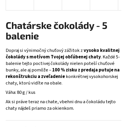
á
j
s
Chatárske čokolády - 5
ť
balenie
?
Dopraj si výnimočný chuťový zážitok z
vysoko kvalitnej
čokolády s motívom Tvojej obľúbenej chaty
. Každé 5-
balenie tejto poctivej čokolády nielen poteší chuťové
HĽADAŤ
bunky, ale aj pomôže –
100 % zisku z predaja putuje na
rekonštrukciu a zveľadenie
konkrétnej vysokohorskej
chaty, ktorú vidíte na obale.
O
Váha: 80 g / kus
d
Ak si práve teraz na chate, vbehni dnu a čokoládu tejto
p
chaty nájdeš priamo za okienkom.
o
r
ú