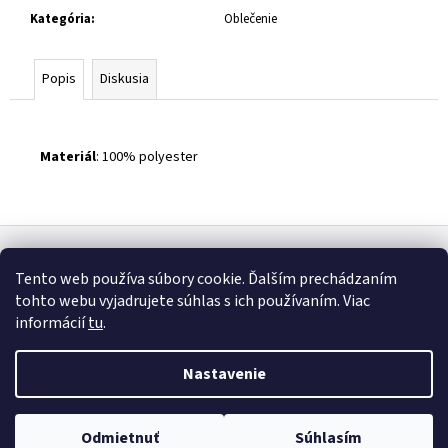
č
Kategória
:
Oblečenie
a
m
e
Popis
Diskusia
Materiál
:
100% polyester
Z
á
Tento web používa súbory cookie. Ďalším prechádzaním
p
tohto webu vyjadrujete súhlas s ich používaním. Viac
ä
oficiálny web KST
Instagram
Youtube
Facebook
informácií
tu
.
t
Podpor našu vec
i
Nastavenie
e
Vytvoril Shoptet
Odmietnuť
Súhlasím
Copyright 2026
Eshop KST
. Všetky práva vyhradené.