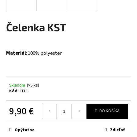
á
j
s
Čelenka KST
ť
?
Materiál
:
100% polyester
HĽADAŤ
Skladom
(>5 ks)
Kód:
CEL1
O
d
9,90 €
p
DO KOŠÍKA
o
Jednotková
r
cena:
Opýtať sa
Zdieľať
ú